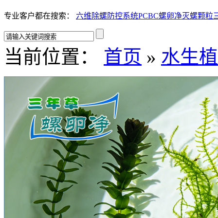
专业客户都在搜索：
六维除螺防控系统
PCBC螺卵净
灭螺颗粒
当前位置：
首页
»
水生植