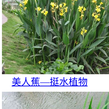
美人蕉—挺水植物