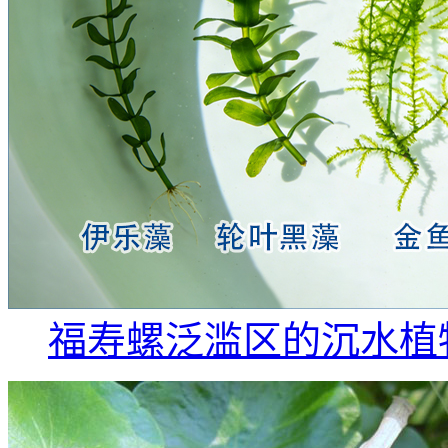
福寿螺泛滥区的沉水植