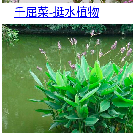
千屈菜-挺水植物