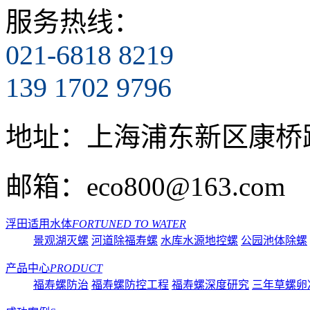
服务热线：
021-6818 8219
139 1702 9796
地址：
上海浦东新区康桥路
邮箱：
eco800@163.com
浮田适用水体
FORTUNED TO WATER
景观湖灭螺
河道除福寿螺
水库水源地控螺
公园池体除螺
产品中心
PRODUCT
福寿螺防治
福寿螺防控工程
福寿螺深度研究
三年草螺卵