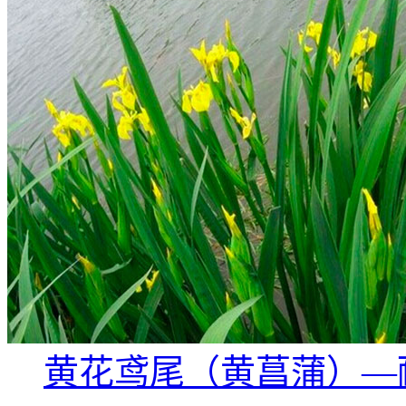
黄花鸢尾（黄菖蒲）—