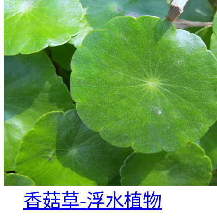
香菇草-浮水植物