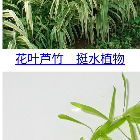
花叶芦竹—挺水植物