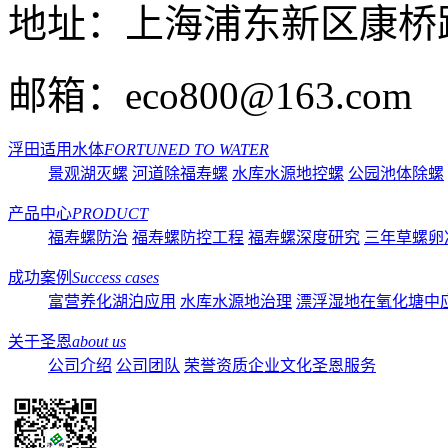
地址：
上海浦东新区康桥路
邮箱：
eco800@163.com
浮田适用水体
FORTUNED TO WATER
景观湖灭螺
河道除福寿螺
水库水源地控螺
公园池体除螺
产品中心
PRODUCT
福寿螺防治
福寿螺防控工程
福寿螺深度研究
三年草螺卵
成功案例
Success cases
富营养化湖泊应用
水库水源地治理
漂浮湿地在氧化塘中
关于圣恩
about us
公司介绍
公司团队
荣誉资质
企业文化
圣恩服务