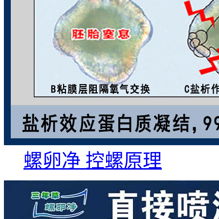
螺卵净 控螺原理