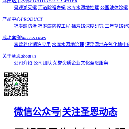
浮田适用水体
FORTUNED TO WATER
景观湖灭螺
河道除福寿螺
水库水源地控螺
公园池体除螺
产品中心
PRODUCT
福寿螺防治
福寿螺防控工程
福寿螺深度研究
三年草螺卵
成功案例
Success cases
富营养化湖泊应用
水库水源地治理
漂浮湿地在氧化塘中
关于圣恩
about us
公司介绍
公司团队
荣誉资质
企业文化
圣恩服务
微信公众号
|
关注圣恩动态