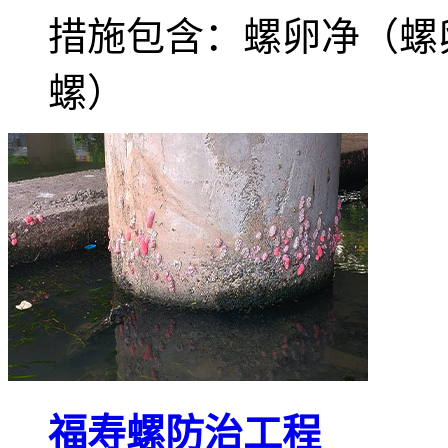
措施包含：螺卵净（螺
螺）
福寿螺防治工程