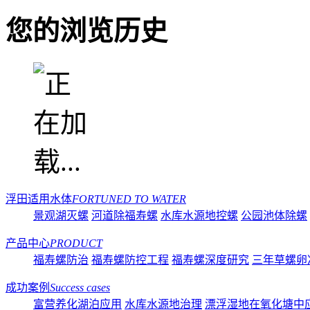
您的浏览历史
浮田适用水体
FORTUNED TO WATER
景观湖灭螺
河道除福寿螺
水库水源地控螺
公园池体除螺
产品中心
PRODUCT
福寿螺防治
福寿螺防控工程
福寿螺深度研究
三年草螺卵
成功案例
Success cases
富营养化湖泊应用
水库水源地治理
漂浮湿地在氧化塘中