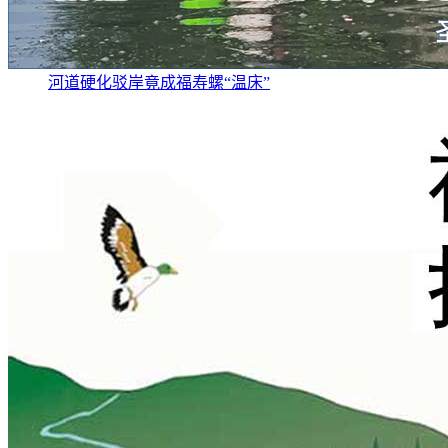
河道硬化驳岸竟成福寿螺“温床”