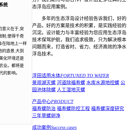
系统
态浮岛应用案例。
多年的生态浮岛设计经验告诉我们，好的
产品，好的方案是技术的积累，是实践经验的
意义在于,突
沉淀。设计能力与丰富经验为您应用生态浮岛
制,使得千奇
技术保驾护航，我们追求极致，只为解决根本
象在陆地上一样
问题而来，打造省时、省力、经济高效的净水
的造景,大到
浮岛技术。
美化环境还是
农业。都将是
代的影响。
浮田适用水体
FORTUNED TO WATER
景观湖灭螺
河道除福寿螺
水库水源地控螺
公
园池体除螺
人工湿地灭螺
产品中心
PRODUCT
福寿螺防治
福寿螺防控工程
福寿螺深度研究
三年草螺卵净
成功案例
Success cases