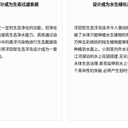
计成为生态过滤系统
设计成为水生绿化
在一定的生态净化的功能，但净化
浮田型生态浮岛技术令人激动的
为提高生态净水能力，高效通过自
破了水体只能种植水生植物的限
体中的悬浮污染物进行生态截留吸
万种五彩缤纷的陆生植物能够
以将浮田型生态浮岛设计成为一套
种植到水面上。小到室内外水池
统。
江河湖泊的水上花园搭建,无论
水体生态治理,甚至延伸到水上
个革命性的突破,必将产生划时