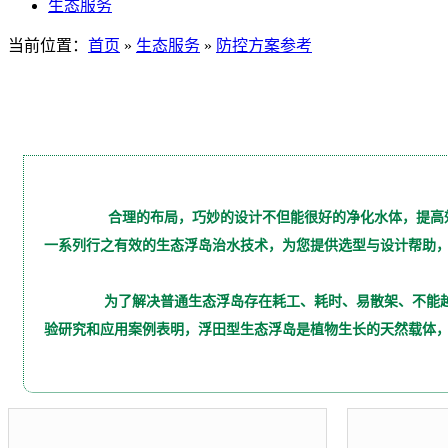
生态服务
当前位置：
首页
»
生态服务
»
防控方案参考
合理的布局，巧妙的设计不但能很好的净化水体，提高
一系列行之有效的生态浮岛治水技术，为您提供选型与设计帮助
 为了解决普通生态浮岛存在耗工、耗时、易散架、不能越冬、净水效率低下等问题，突破常规工艺，采用新工艺、新技术，研发了第五代生态浮岛——浮田型生态浮岛。经圣恩生态中心大量的实
验研究和应用案例表明，浮田型生态浮岛是植物生长的天然载体