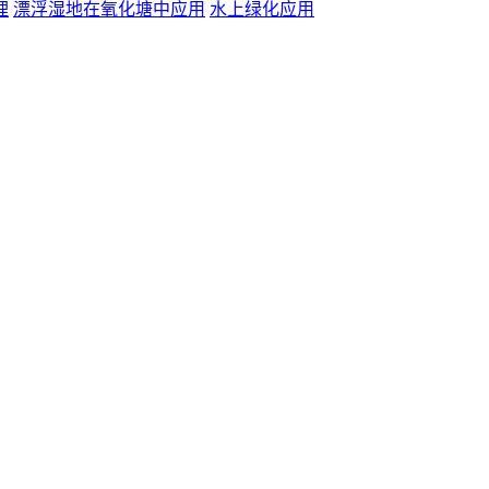
理
漂浮湿地在氧化塘中应用
水上绿化应用